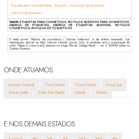
Etiqueta para rastreabilidade
Etiquetas nutricionais de alimentos
Indústria de etiquetas
TAGS:
ETIQUETAS PARA COSMETICOS, ROTULOS ADESIVOS PARA COSMETICOS,
FABRICA DE ETIQUETAS, FABRICA DE ETIQUETAS ADESIVAS, ROTULOS
COSMETICOS, ROTULOS DE COSMETICOS.
O texto acima "Rótulos de cosméticos | Damver Adesivos" é de direito reservado. Sua
reprodução, parcial ou total, mesmo citando nossos links, é proibida sem a autorização do
autor. Plágio é crime e está previsto no artigo 184 do Código Penal. – Lei n° 9.610-98 sobre os
Direitos Autorais
ONDE ATUAMOS
Região Central
Zona Norte
Zona Oeste
Zona Sul
Zona Leste
Gde São Paulo
Litoral
Outros
E NOS DEMAIS ESTADOS
Capitais
PE
CE
BA
GO
MG
PR