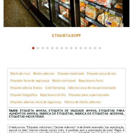
ETIQUETA BOPP
Rótulo de risco
Rótulos adesivos
Etiqueta metalizada
Etiqueta casca de ovo
Etiquetas lacre de segurança
Rótulo nutricional
Bopp branco fosco
Etiqueta adesiva branca
Cold Stamping
Adesivo casca de ovo personalizado
Etiqueta holográfica
Bopp branco brilho
Etiquetas para supermercados
Etiquetas adesivas lacre de segurança
Fábrica de rótulos adesivos
TAGS:
ETIQUETA ANVISA, ETIQUETA DE VALIDADE ANVISA, ETIQUETAS PARA
ALIMENTOS ANVISA, FABRICA DE ETIQUETAS, FABRICA DE ETIQUETAS ADESIVAS,
ETIQUETAS INDUSTRIAIS.
O texto acima "Etiquetas industriais | Damver Adesivos" é de direito reservado. Sua reprodução,
parcial ou total, mesmo citando nossos links, é proibida sem a autorização do autor. Plágio é