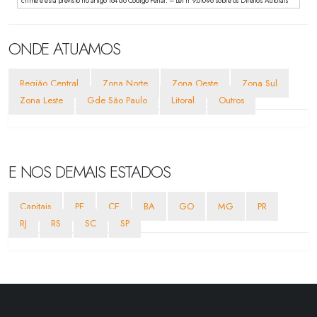
crime e está previsto no artigo 184 do Código Penal. – Lei n° 9.610-98 sobre os Direitos Autorais
ONDE ATUAMOS
Região Central
Zona Norte
Zona Oeste
Zona Sul
Zona Leste
Gde São Paulo
Litoral
Outros
E NOS DEMAIS ESTADOS
Capitais
PE
CE
BA
GO
MG
PR
RJ
RS
SC
SP