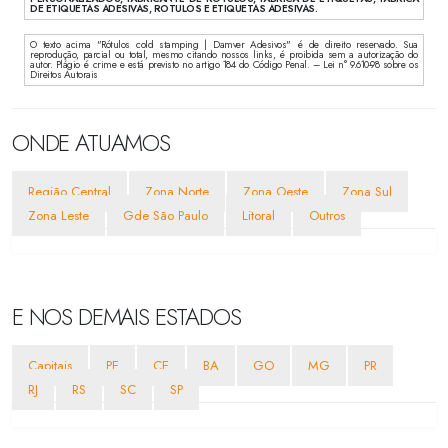
DE ETIQUETAS ADESIVAS, ROTULOS E ETIQUETAS ADESIVAS.
O texto acima "Rótulos cold stamping | Damver Adesivos" é de direito reservado. Sua
reprodução, parcial ou total, mesmo citando nossos links, é proibida sem a autorização do
autor. Plágio é crime e está previsto no artigo 184 do Código Penal. – Lei n° 9.610-98 sobre os
Direitos Autorais
ONDE ATUAMOS
Região Central
Zona Norte
Zona Oeste
Zona Sul
Zona Leste
Gde São Paulo
Litoral
Outros
E NOS DEMAIS ESTADOS
Capitais
PE
CE
BA
GO
MG
PR
RJ
RS
SC
SP