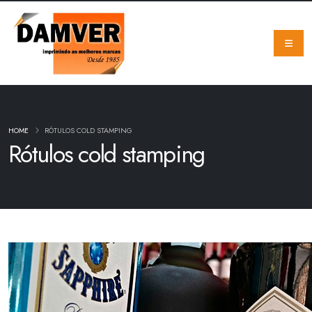
HOME
RÓTULOS COLD STAMPING
Rótulos cold stamping