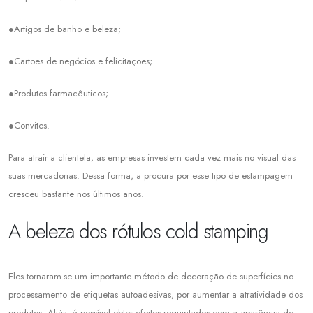
●Artigos de banho e beleza;
●Cartões de negócios e felicitações;
●Produtos farmacêuticos;
●Convites.
Para atrair a clientela, as empresas investem cada vez mais no visual das
suas mercadorias. Dessa forma, a procura por esse tipo de estampagem
cresceu bastante nos últimos anos.
A beleza dos rótulos cold stamping
Eles tornaram-se um importante método de decoração de superfícies no
processamento de etiquetas autoadesivas, por aumentar a atratividade dos
produtos. Aliás, é possível obter efeitos requintados com a aparência de