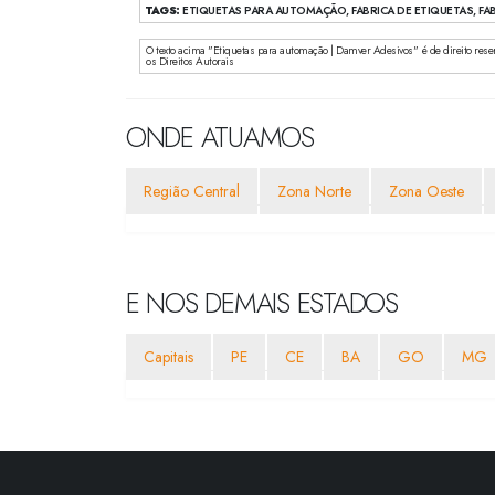
TAGS:
ETIQUETAS PARA AUTOMAÇÃO, FABRICA DE ETIQUETAS, FAB
O texto acima "Etiquetas para automação | Damver Adesivos" é de direito reserv
os Direitos Autorais
ONDE ATUAMOS
Região Central
Zona Norte
Zona Oeste
E NOS DEMAIS ESTADOS
Capitais
PE
CE
BA
GO
MG