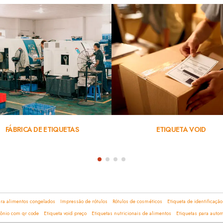
FÁBRICA DE ETIQUETAS
ETIQUETA VOID
ara alimentos congelados
Impressão de rótulos
Rótulos de cosméticos
Etiqueta de identificaçã
mônio com qr code
Etiqueta void preço
Etiquetas nutricionais de alimentos
Etiquetas para auto