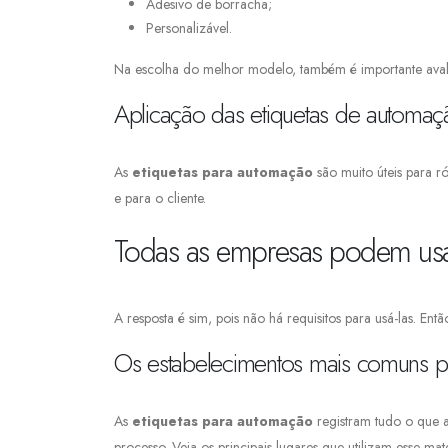
Adesivo de borracha;
Personalizável.
Na escolha do melhor modelo, também é importante avalia
Aplicação das etiquetas de automaç
As
etiquetas para automação
são muito úteis para ró
e para o cliente.
Todas as empresas podem usa
A resposta é sim, pois não há requisitos para usá-las. En
Os estabelecimentos mais comuns pa
As
etiquetas para automação
registram tudo o que a
processo. Veja os principais lugares que utilizam esse mate