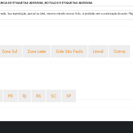
RICA DE ETIQUETAS ADESIVAS, ROTULOS E ETIQUETAS ADESIVAS.
ado. Sua reprodução, parcial ou total, mesmo citando nossos links, é proibida sem a autorização do autor. Plágio
Zona Sul
Zona Leste
Gde São Paulo
Litoral
Outros
PR
RJ
RS
SC
SP