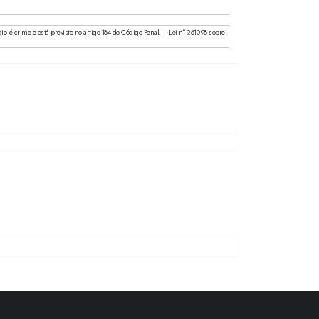
 é crime e está previsto no artigo 184 do Código Penal. – Lei n° 9.610-98 sobre