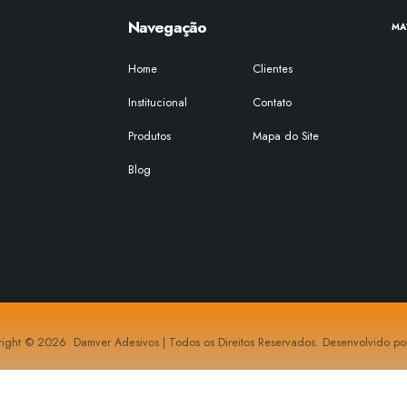
Navegação
MA
Home
Clientes
Institucional
Contato
Produtos
Mapa do Site
Blog
ight © 2026 Damver Adesivos | Todos os Direitos Reservados. Desenvolvido p