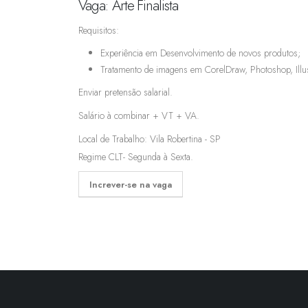
Vaga: Arte Finalista
Requisitos:
Experiência em Desenvolvimento de novos produtos;
Tratamento de imagens em CorelDraw, Photoshop, Illus
Enviar pretensão salarial.
Salário à combinar + VT + VA.
Local de Trabalho: Vila Robertina - SP
Regime CLT- Segunda à Sexta.
Increver-se na vaga