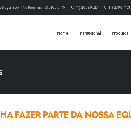
Braga, 300 - Vila Robertina - São Paulo - SP
(11) 2693-9527
(11) 2796-4131
Home
Institucional
Produtos
s
HA FAZER PARTE DA NOSSA EQU