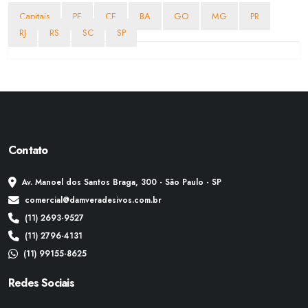
Capitais
PE
CE
BA
GO
MG
PR
RJ
RS
SC
SP
Contato
Av. Manoel dos Santos Braga, 300 - São Paulo - SP
comercial@damveradesivos.com.br
(11) 2693-9527
(11) 2796-4131
(11) 99155-8625
Redes Sociais