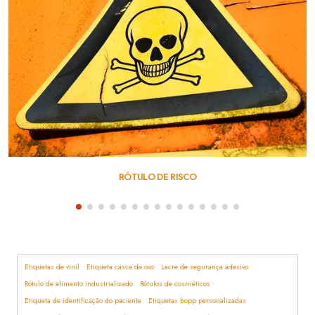
RÓTULO DE RISCO
Etiquetas de vinil
Etiqueta casca de ovo
Lacre de segurança adesivo
Rótulo de alimento industrializado
Rótulos de cosméticos
Etiqueta de identificação do paciente
Etiquetas bopp personalizadas