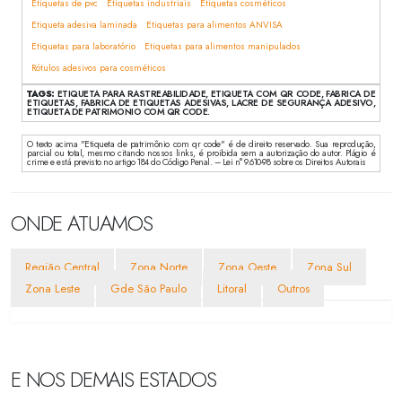
Etiquetas de pvc
Etiquetas industriais
Etiquetas cosméticos
Etiqueta adesiva laminada
Etiquetas para alimentos ANVISA
Etiquetas para laboratório
Etiquetas para alimentos manipulados
Rótulos adesivos para cosméticos
TAGS:
ETIQUETA PARA RASTREABILIDADE, ETIQUETA COM QR CODE, FABRICA DE
ETIQUETAS, FABRICA DE ETIQUETAS ADESIVAS, LACRE DE SEGURANÇA ADESIVO,
ETIQUETA DE PATRIMONIO COM QR CODE.
O texto acima "Etiqueta de patrimônio com qr code" é de direito reservado. Sua reprodução,
parcial ou total, mesmo citando nossos links, é proibida sem a autorização do autor. Plágio é
crime e está previsto no artigo 184 do Código Penal. – Lei n° 9.610-98 sobre os Direitos Autorais
ONDE ATUAMOS
Região Central
Zona Norte
Zona Oeste
Zona Sul
Zona Leste
Gde São Paulo
Litoral
Outros
E NOS DEMAIS ESTADOS