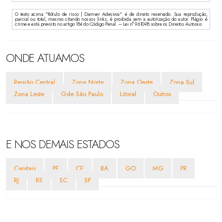
O texto acima "Rótulo de risco | Damver Adesivos" é de direito reservado. Sua reprodução,
parcial ou total, mesmo citando nossos links, é proibida sem a autorização do autor. Plágio é
crime e está previsto no artigo 184 do Código Penal. – Lei n° 9.610-98 sobre os Direitos Autorais
ONDE ATUAMOS
Região Central
Zona Norte
Zona Oeste
Zona Sul
Zona Leste
Gde São Paulo
Litoral
Outros
E NOS DEMAIS ESTADOS
Capitais
PE
CE
BA
GO
MG
PR
RJ
RS
SC
SP